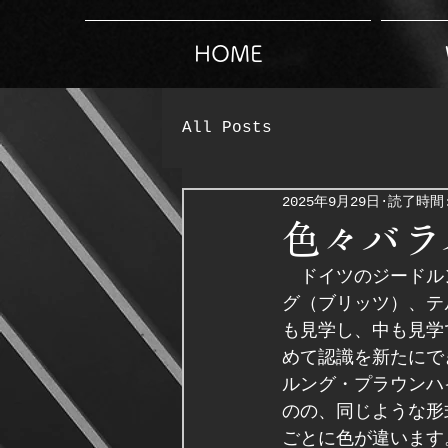
HOME
All Posts
2025年9月29日
読了時間:
色々バラ
　ドイツのジードル
グ（ブリッツ）、テ
も見学し、中も見学
めて認識を新たにで
ルング・プラウンハ
のの、同じような形
ごとに色が違います