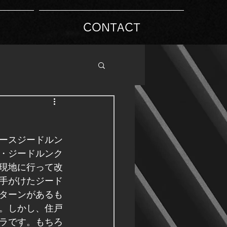
CONTACT
ースジードルン
・ジードルンク
現地に行って改
手がけたジード
ターンがあるも
。しかし、住戸
ラです。もちろ